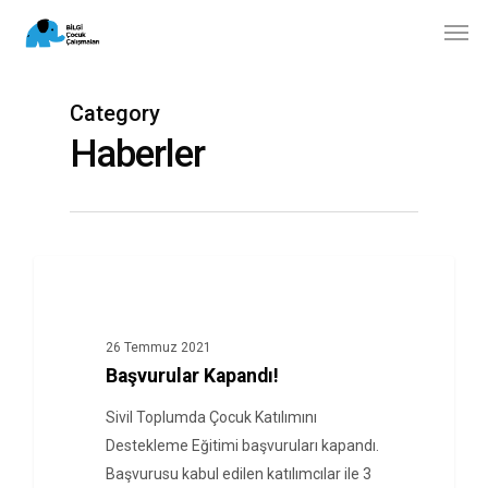
Skip
Men
to
main
content
Category
Haberler
HABERLER
26 Temmuz 2021
Başvurular Kapandı!
Sivil Toplumda Çocuk Katılımını
Destekleme Eğitimi başvuruları kapandı.
Başvurusu kabul edilen katılımcılar ile 3