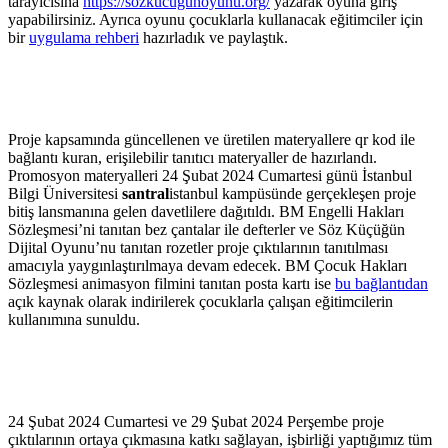
tarayıcısına
https://sozkucugunoyunu.org/
yazarak oyuna giriş
yapabilirsiniz. Ayrıca oyunu çocuklarla kullanacak eğitimciler için
bir
uygulama rehberi
hazırladık ve paylaştık.
Proje kapsamında güncellenen ve üretilen materyallere qr kod ile
bağlantı kuran, erişilebilir tanıtıcı materyaller de hazırlandı.
Promosyon materyalleri 24 Şubat 2024 Cumartesi günü İstanbul
Bilgi Üniversitesi
santral
istanbul kampüsünde gerçekleşen proje
bitiş lansmanına gelen davetlilere dağıtıldı. BM Engelli Hakları
Sözleşmesi’ni tanıtan bez çantalar ile defterler ve Söz Küçüğün
Dijital Oyunu’nu tanıtan rozetler proje çıktılarının tanıtılması
amacıyla yaygınlaştırılmaya devam edecek. BM Çocuk Hakları
Sözleşmesi animasyon filmini tanıtan posta kartı ise
bu bağlantıdan
açık kaynak olarak indirilerek çocuklarla çalışan eğitimcilerin
kullanımına sunuldu.
24 Şubat 2024 Cumartesi ve 29 Şubat 2024 Perşembe proje
çıktılarının ortaya çıkmasına katkı sağlayan, işbirliği yaptığımız tüm