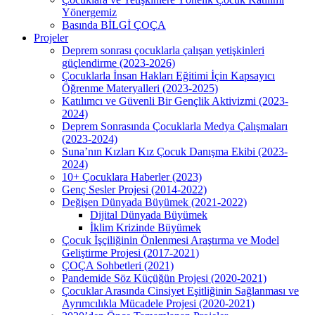
Yönergemiz
Basında BİLGİ ÇOÇA
Projeler
Deprem sonrası çocuklarla çalışan yetişkinleri
güçlendirme (2023-2026)
Çocuklarla İnsan Hakları Eğitimi İçin Kapsayıcı
Öğrenme Materyalleri (2023-2025)
Katılımcı ve Güvenli Bir Gençlik Aktivizmi (2023-
2024)
Deprem Sonrasında Çocuklarla Medya Çalışmaları
(2023-2024)
Suna’nın Kızları Kız Çocuk Danışma Ekibi (2023-
2024)
10+ Çocuklara Haberler (2023)
Genç Sesler Projesi (2014-2022)
Değişen Dünyada Büyümek (2021-2022)
Dijital Dünyada Büyümek
İklim Krizinde Büyümek
Çocuk İşçiliğinin Önlenmesi Araştırma ve Model
Geliştirme Projesi (2017-2021)
ÇOÇA Sohbetleri (2021)
Pandemide Söz Küçüğün Projesi (2020-2021)
Çocuklar Arasında Cinsiyet Eşitliğinin Sağlanması ve
Ayrımcılıkla Mücadele Projesi (2020-2021)