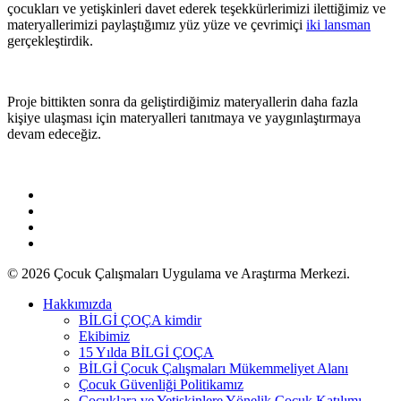
çocukları ve yetişkinleri davet ederek teşekkürlerimizi ilettiğimiz ve
materyallerimizi paylaştığımız yüz yüze ve çevrimiçi
iki lansman
gerçekleştirdik.
Proje bittikten sonra da geliştirdiğimiz materyallerin daha fazla
kişiye ulaşması için materyalleri tanıtmaya ve yaygınlaştırmaya
devam edeceğiz.
facebook
vimeo
youtube
instagram
© 2026 Çocuk Çalışmaları Uygulama ve Araştırma Merkezi.
Close
Hakkımızda
Menu
BİLGİ ÇOÇA kimdir
Ekibimiz
15 Yılda BİLGİ ÇOÇA
BİLGİ Çocuk Çalışmaları Mükemmeliyet Alanı
Çocuk Güvenliği Politikamız
Çocuklara ve Yetişkinlere Yönelik Çocuk Katılımı