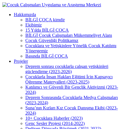
Skip
to
Menu
Hakkımızda
main
BİLGİ ÇOÇA kimdir
content
Ekibimiz
15 Yılda BİLGİ ÇOÇA
BİLGİ Çocuk Çalışmaları Mükemmeliyet Alanı
Çocuk Güvenliği Politikamız
Çocuklara ve Yetişkinlere Yönelik Çocuk Katılımı
Yönergemiz
Basında BİLGİ ÇOÇA
Projeler
Deprem sonrası çocuklarla çalışan yetişkinleri
güçlendirme (2023-2026)
Çocuklarla İnsan Hakları Eğitimi İçin Kapsayıcı
Öğrenme Materyalleri (2023-2025)
Katılımcı ve Güvenli Bir Gençlik Aktivizmi (2023-
2024)
Deprem Sonrasında Çocuklarla Medya Çalışmaları
(2023-2024)
Suna’nın Kızları Kız Çocuk Danışma Ekibi (2023-
2024)
10+ Çocuklara Haberler (2023)
Genç Sesler Projesi (2014-2022)
Değişen Dünyada Büyümek (2021-2022)