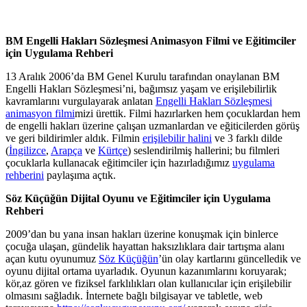
BM Engelli Hakları Sözleşmesi Animasyon Filmi ve Eğitimciler
için Uygulama Rehberi
13 Aralık 2006’da BM Genel Kurulu tarafından onaylanan BM
Engelli Hakları Sözleşmesi’ni, bağımsız yaşam ve erişilebilirlik
kavramlarını vurgulayarak anlatan
Engelli Hakları Sözleşmesi
animasyon filmi
mizi ürettik. Filmi hazırlarken hem çocuklardan hem
de engelli hakları üzerine çalışan uzmanlardan ve eğiticilerden görüş
ve geri bildirimler aldık. Filmin
erişilebilir halini
ve 3 farklı dilde
(
İngilizce
,
Arapça
ve
Kürtçe
) seslendirilmiş hallerini; bu filmleri
çocuklarla kullanacak eğitimciler için hazırladığımız
uygulama
rehberini
paylaşıma açtık.
Söz Küçüğün Dijital Oyunu ve Eğitimciler için Uygulama
Rehberi
2009’dan bu yana insan hakları üzerine konuşmak için binlerce
çocuğa ulaşan, gündelik hayattan haksızlıklara dair tartışma alanı
açan kutu oyunumuz
Söz Küçüğün
’ün olay kartlarını güncelledik ve
oyunu dijital ortama uyarladık. Oyunun kazanımlarını koruyarak;
kör,az gören ve fiziksel farklılıkları olan kullanıcılar için erişilebilir
olmasını sağladık. İnternete bağlı bilgisayar ve tabletle, web