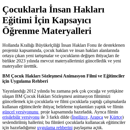
Close
Search
Çocuklarla İnsan Hakları
Eğitimi İçin Kapsayıcı
Öğrenme Materyalleri
Hollanda Krallığı Büyükelçiliği İnsan Hakları Fonu ile desteklenen
projemiz kapsamında, çocuk hakları ve insan hakları alanlarında
ortaya çıkan yeni tartışmalar ve çocukların değişen ihtiyaçları ile
birlikte 2023 yılında mevcut materyallerimizi güncelledik ve yeni
materyaller üretttik.
BM Çocuk Hakları Sözleşmesi Animasyon Filmi ve Eğitimciler
için Uygulama Rehberi
Yayınlandığı 2012 yılında bu zamana pek çok çocuğa ve yetişkine
ulaşan BM Çocuk Hakları Sözleşmesi animasyon filmimizi
güncellemek için çocuklarla ve filmi çocuklarla yaptığı çalışmalarda
kullanan eğitimcilerle ihtiyaç belirleme toplantıları yaptık ve filmin
güncel versiyonunu
proje kapsamında hazırladık. Ayrıca filmin
erişilebilir versiyonu
ile 3 farklı dilde (
İngilizce
,
Arapça
ve
Kürtçe
)
seslendirilmiş hallerini; bu filmleri çocuklarla kullanacak eğitimciler
için hazırladığımız
uygulama rehberini
paylaşıma açtık.