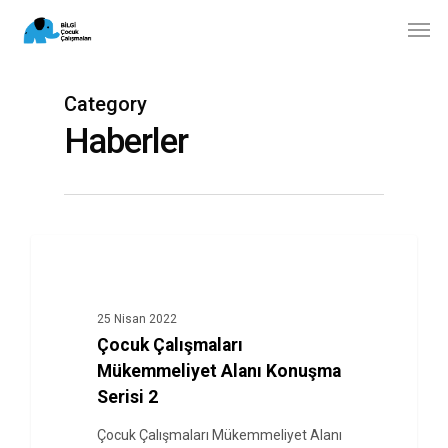
Skip
Men
to
main
content
Category
Haberler
HABERLER
25 Nisan 2022
Çocuk Çalışmaları
Mükemmeliyet Alanı Konuşma
Serisi 2
Çocuk Çalışmaları Mükemmeliyet Alanı