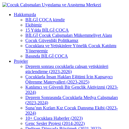
Skip
to
Menu
Hakkımızda
main
BİLGİ ÇOÇA kimdir
content
Ekibimiz
15 Yılda BİLGİ ÇOÇA
BİLGİ Çocuk Çalışmaları Mükemmeliyet Alanı
Çocuk Güvenliği Politikamız
Çocuklara ve Yetişkinlere Yönelik Çocuk Katılımı
Yönergemiz
Basında BİLGİ ÇOÇA
Projeler
Deprem sonrası çocuklarla çalışan yetişkinleri
güçlendirme (2023-2026)
Çocuklarla İnsan Hakları Eğitimi İçin Kapsayıcı
Öğrenme Materyalleri (2023-2025)
Katılımcı ve Güvenli Bir Gençlik Aktivizmi (2023-
2024)
Deprem Sonrasında Çocuklarla Medya Çalışmaları
(2023-2024)
Suna’nın Kızları Kız Çocuk Danışma Ekibi (2023-
2024)
10+ Çocuklara Haberler (2023)
Genç Sesler Projesi (2014-2022)
Değişen Dünyada Büyümek (2021-2022)