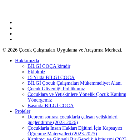
facebook
vimeo
youtube
instagram
© 2026 Çocuk Çalışmaları Uygulama ve Araştırma Merkezi.
Close
Hakkımızda
Menu
BİLGİ ÇOÇA kimdir
Ekibimiz
15 Yılda BİLGİ ÇOÇA
BİLGİ Çocuk Çalışmaları Mükemmeliyet Alanı
Çocuk Güvenliği Politikamız
Çocuklara ve Yetişkinlere Yönelik Çocuk Katılımı
Yönergemiz
Basında BİLGİ ÇOÇA
Projeler
Deprem sonrası çocuklarla çalışan yetişkinleri
güçlendirme (2023-2026)
Çocuklarla İnsan Hakları Eğitimi İçin Kapsayıcı
Öğrenme Materyalleri (2023-2025)
Katılımcı ve Güvenli Bir Gençlik Aktivizmi (2023-