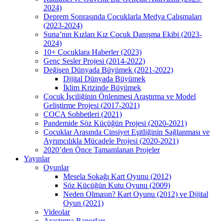
2024)
Deprem Sonrasında Çocuklarla Medya Çalışmaları
(2023-2024)
Suna’nın Kızları Kız Çocuk Danışma Ekibi (2023-
2024)
10+ Çocuklara Haberler (2023)
Genç Sesler Projesi (2014-2022)
Değişen Dünyada Büyümek (2021-2022)
Dijital Dünyada Büyümek
İklim Krizinde Büyümek
Çocuk İşçiliğinin Önlenmesi Araştırma ve Model
Geliştirme Projesi (2017-2021)
ÇOÇA Sohbetleri (2021)
Pandemide Söz Küçüğün Projesi (2020-2021)
Çocuklar Arasında Cinsiyet Eşitliğinin Sağlanması ve
Ayrımcılıkla Mücadele Projesi (2020-2021)
2020’den Önce Tamamlanan Projeler
Yayınlar
Oyunlar
Mesela Sokağı Kart Oyunu (2012)
Söz Küçüğün Kutu Oyunu (2009)
Neden Olmasın? Kart Oyunu (2012) ve Dijital
Oyun (2021)
Videolar
Araştırma Raporları