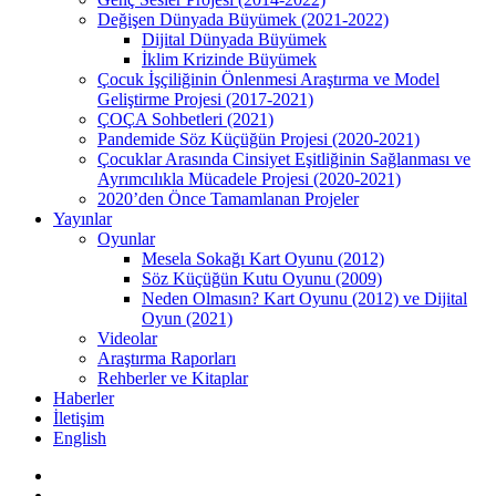
Değişen Dünyada Büyümek (2021-2022)
Dijital Dünyada Büyümek
İklim Krizinde Büyümek
Çocuk İşçiliğinin Önlenmesi Araştırma ve Model
Geliştirme Projesi (2017-2021)
ÇOÇA Sohbetleri (2021)
Pandemide Söz Küçüğün Projesi (2020-2021)
Çocuklar Arasında Cinsiyet Eşitliğinin Sağlanması ve
Ayrımcılıkla Mücadele Projesi (2020-2021)
2020’den Önce Tamamlanan Projeler
Yayınlar
Oyunlar
Mesela Sokağı Kart Oyunu (2012)
Söz Küçüğün Kutu Oyunu (2009)
Neden Olmasın? Kart Oyunu (2012) ve Dijital
Oyun (2021)
Videolar
Araştırma Raporları
Rehberler ve Kitaplar
Haberler
İletişim
English
facebook
vimeo