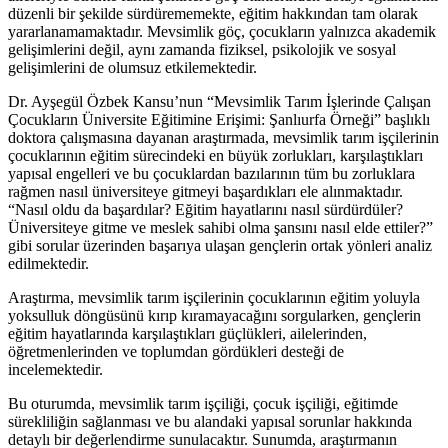
düzenli bir şekilde sürdürememekte, eğitim hakkından tam olarak
yararlanamamaktadır. Mevsimlik göç, çocukların yalnızca akademik
gelişimlerini değil, aynı zamanda fiziksel, psikolojik ve sosyal
gelişimlerini de olumsuz etkilemektedir.
Dr. Ayşegül Özbek Kansu’nun “Mevsimlik Tarım İşlerinde Çalışan
Çocukların Üniversite Eğitimine Erişimi: Şanlıurfa Örneği” başlıklı
doktora çalışmasına dayanan araştırmada, mevsimlik tarım işçilerinin
çocuklarının eğitim sürecindeki en büyük zorlukları, karşılaştıkları
yapısal engelleri ve bu çocuklardan bazılarının tüm bu zorluklara
rağmen nasıl üniversiteye gitmeyi başardıkları ele alınmaktadır.
“Nasıl oldu da başardılar? Eğitim hayatlarını nasıl sürdürdüler?
Üniversiteye gitme ve meslek sahibi olma şansını nasıl elde ettiler?”
gibi sorular üzerinden başarıya ulaşan gençlerin ortak yönleri analiz
edilmektedir.
Araştırma, mevsimlik tarım işçilerinin çocuklarının eğitim yoluyla
yoksulluk döngüsünü kırıp kıramayacağını sorgularken, gençlerin
eğitim hayatlarında karşılaştıkları güçlükleri, ailelerinden,
öğretmenlerinden ve toplumdan gördükleri desteği de
incelemektedir.
Bu oturumda, mevsimlik tarım işçiliği, çocuk işçiliği, eğitimde
sürekliliğin sağlanması ve bu alandaki yapısal sorunlar hakkında
detaylı bir değerlendirme sunulacaktır. Sunumda, araştırmanın