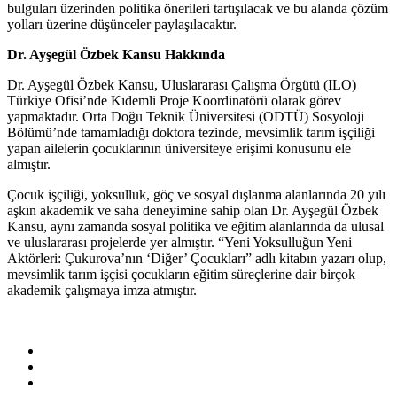
bulguları üzerinden politika önerileri tartışılacak ve bu alanda çözüm
yolları üzerine düşünceler paylaşılacaktır.
Dr. Ayşegül Özbek Kansu Hakkında
Dr. Ayşegül Özbek Kansu, Uluslararası Çalışma Örgütü (ILO)
Türkiye Ofisi’nde Kıdemli Proje Koordinatörü olarak görev
yapmaktadır. Orta Doğu Teknik Üniversitesi (ODTÜ) Sosyoloji
Bölümü’nde tamamladığı doktora tezinde, mevsimlik tarım işçiliği
yapan ailelerin çocuklarının üniversiteye erişimi konusunu ele
almıştır.
Çocuk işçiliği, yoksulluk, göç ve sosyal dışlanma alanlarında 20 yılı
aşkın akademik ve saha deneyimine sahip olan Dr. Ayşegül Özbek
Kansu, aynı zamanda sosyal politika ve eğitim alanlarında da ulusal
ve uluslararası projelerde yer almıştır. “Yeni Yoksulluğun Yeni
Aktörleri: Çukurova’nın ‘Diğer’ Çocukları” adlı kitabın yazarı olup,
mevsimlik tarım işçisi çocukların eğitim süreçlerine dair birçok
akademik çalışmaya imza atmıştır.
facebook
vimeo
youtube