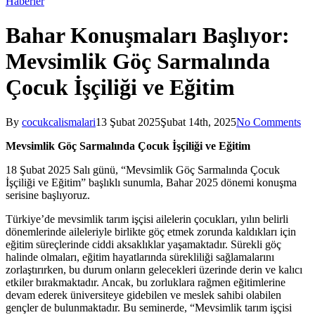
Close
Haberler
Search
Bahar Konuşmaları Başlıyor:
Mevsimlik Göç Sarmalında
Çocuk İşçiliği ve Eğitim
By
cocukcalismalari
13 Şubat 2025
Şubat 14th, 2025
No Comments
Mevsimlik Göç Sarmalında Çocuk İşçiliği ve Eğitim
18 Şubat 2025 Salı günü, “Mevsimlik Göç Sarmalında Çocuk
İşçiliği ve Eğitim” başlıklı sunumla, Bahar 2025 dönemi konuşma
serisine başlıyoruz.
Türkiye’de mevsimlik tarım işçisi ailelerin çocukları, yılın belirli
dönemlerinde aileleriyle birlikte göç etmek zorunda kaldıkları için
eğitim süreçlerinde ciddi aksaklıklar yaşamaktadır. Sürekli göç
halinde olmaları, eğitim hayatlarında sürekliliği sağlamalarını
zorlaştırırken, bu durum onların gelecekleri üzerinde derin ve kalıcı
etkiler bırakmaktadır. Ancak, bu zorluklara rağmen eğitimlerine
devam ederek üniversiteye gidebilen ve meslek sahibi olabilen
gençler de bulunmaktadır. Bu seminerde, “Mevsimlik tarım işçisi