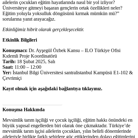
ailelerin çocukları eğitim hayatlarında nasıl bir yol izliyor?
Üniversiteye gitmeyi başaran gençlerin ortak özellikleri neler?
Eğitim yoluyla yoksulluk döngüsünü kırmak mümkün mü?”
sorularına yanıt arayacağız.
Etkinliğimiz hibrit olarak gerçekleşecektir.
Etkinlik Bilgileri
Konuşmacı:
Dr. Ayşegül Özbek Kansu – ILO Türkiye Ofisi
Kıdemli Proje Koordinatörü
Tarih:
18 Şubat 2025, Salı
Saat:
11:00 – 12:00
Yer:
İstanbul Bilgi Üniversitesi santralistanbul Kampüsü E1-102 &
Çevrimiçi
Kayıt olmak için aşağıdaki bağlantıya tıklayınız.
Etkinliğe kayıt olmak için tıklayın
Konuşma Hakkında
Mevsimlik tarım işçiliği ve çocuk işçiliği, eğitim hakkı önündeki en
büyük yapısal engellerden biri olarak öne çıkmaktadır. Türkiye’de
mevsimlik tarım işçisi ailelerin çocukları, yılın belirli dönemlerinde
aileleriyle birlikte farklı şehirlere göç ettiklerinden dolayı eğitimlerini