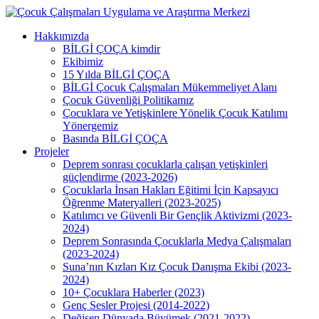
Skip
to
Menu
Hakkımızda
main
BİLGİ ÇOÇA kimdir
content
Ekibimiz
15 Yılda BİLGİ ÇOÇA
BİLGİ Çocuk Çalışmaları Mükemmeliyet Alanı
Çocuk Güvenliği Politikamız
Çocuklara ve Yetişkinlere Yönelik Çocuk Katılımı
Yönergemiz
Basında BİLGİ ÇOÇA
Projeler
Deprem sonrası çocuklarla çalışan yetişkinleri
güçlendirme (2023-2026)
Çocuklarla İnsan Hakları Eğitimi İçin Kapsayıcı
Öğrenme Materyalleri (2023-2025)
Katılımcı ve Güvenli Bir Gençlik Aktivizmi (2023-
2024)
Deprem Sonrasında Çocuklarla Medya Çalışmaları
(2023-2024)
Suna’nın Kızları Kız Çocuk Danışma Ekibi (2023-
2024)
10+ Çocuklara Haberler (2023)
Genç Sesler Projesi (2014-2022)
Değişen Dünyada Büyümek (2021-2022)