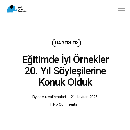
Skip
Men
to
main
content
HABERLER
Eğitimde İyi Örnekler
20. Yıl Söyleşilerine
Konuk Olduk
By
cocukcalismalari
21 Haziran 2025
No Comments