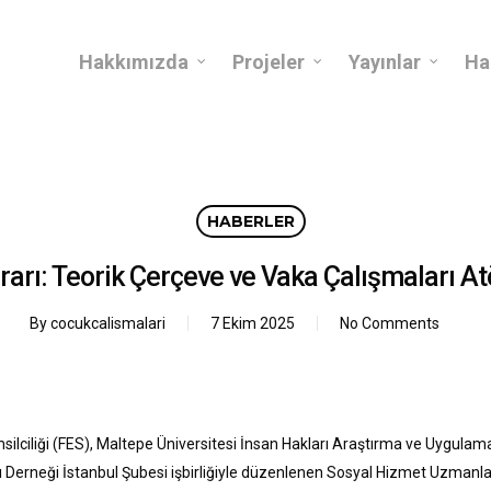
Hakkımızda
Projeler
Yayınlar
Ha
HABERLER
arı: Teorik Çerçeve ve Vaka Çalışmaları Atö
By
cocukcalismalari
7 Ekim 2025
No Comments
silciliği (FES), Maltepe Üniversitesi İnsan Hakları Araştırma ve Uygula
rneği İstanbul Şubesi işbirliğiyle düzenlenen Sosyal Hizmet Uzmanları 