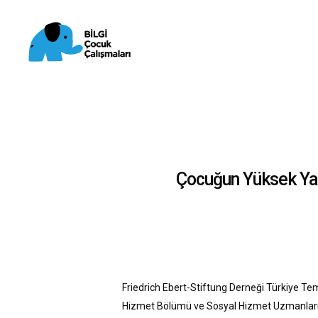
Skip
to
main
content
Çocuğun Yüksek Yar
Friedrich Ebert-Stiftung Derneği Türkiye Tem
Hizmet Bölümü ve Sosyal Hizmet Uzmanları De