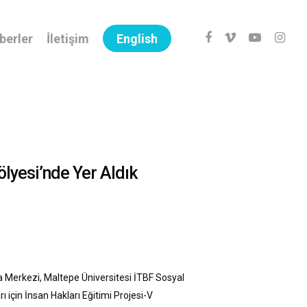
facebook
vimeo
youtube
instag
berler
İletişim
English
lyesi’nde Yer Aldık
ma Merkezi, Maltepe Üniversitesi İTBF Sosyal
için İnsan Hakları Eğitimi Projesi-V